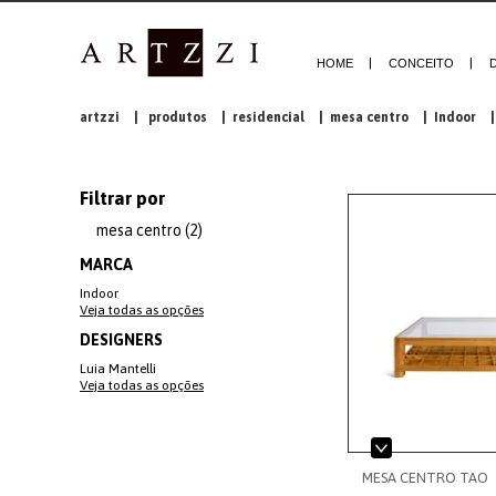
HOME
CONCEITO
artzzi
|
produtos
|
residencial
|
mesa centro
|
Indoor
|
Filtrar por
mesa centro (2)
MARCA
Indoor
Veja todas as opções
DESIGNERS
Luia Mantelli
Veja todas as opções
MESA CENTRO TAO