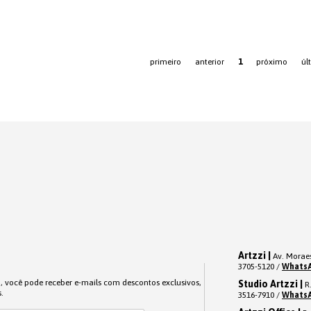
primeiro
anterior
1
próximo
úl
Artzzi |
Av. Moraes
3705-5120 /
Whats
o, você pode receber e-mails com descontos exclusivos,
Studio Artzzi |
R.
.
3516-7910 /
Whats