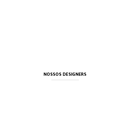
Studio
Artzzi
NOSSOS DESIGNERS
Mauricio
Bomfim