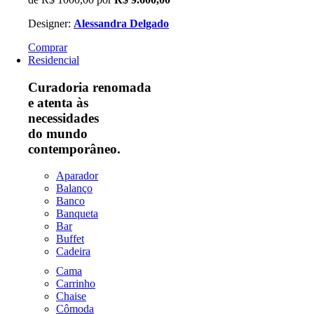
Designer:
Alessandra Delgado
Comprar
Residencial
Curadoria renomada
e atenta às
necessidades
do mundo
contemporâneo.
Aparador
Balanço
Banco
Banqueta
Bar
Buffet
Cadeira
Cama
Carrinho
Chaise
Cômoda