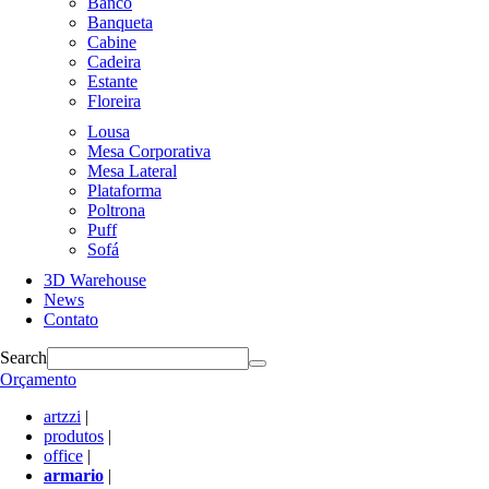
Banco
Banqueta
Cabine
Cadeira
Estante
Floreira
Lousa
Mesa Corporativa
Mesa Lateral
Plataforma
Poltrona
Puff
Sofá
3D Warehouse
News
Contato
Search
Orçamento
artzzi
|
produtos
|
office
|
armario
|