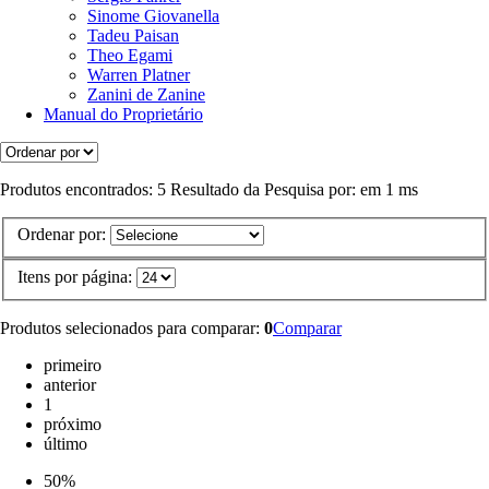
Sinome Giovanella
Tadeu Paisan
Theo Egami
Warren Platner
Zanini de Zanine
Manual do Proprietário
Produtos encontrados:
5
Resultado da Pesquisa por:
em
1 ms
Ordenar por:
Itens por página:
Produtos selecionados para comparar:
0
Comparar
primeiro
anterior
1
próximo
último
50%