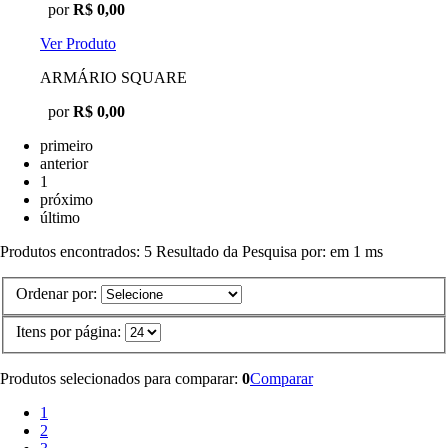
por
R$ 0,00
Ver Produto
ARMÁRIO SQUARE
por
R$ 0,00
primeiro
anterior
1
próximo
último
Produtos encontrados:
5
Resultado da Pesquisa por:
em
1 ms
Ordenar por:
Itens por página:
Produtos selecionados para comparar:
0
Comparar
1
2