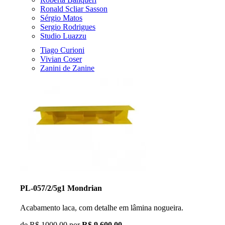
Ronald Scliar Sasson
Sérgio Matos
Sergio Rodrigues
Studio Luazzu
Tiago Curioni
Vivian Coser
Zanini de Zanine
PL-057/2/5g1 Mondrian
Acabamento laca, com detalhe em lâmina nogueira.
de
R$ 1000,00
por
R$ 9.600,00