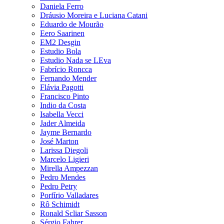
Daniela Ferro
Dráusio Moreira e Luciana Catani
Eduardo de Mourão
Eero Saarinen
EM2 Desgin
Estudio Bola
Estudio Nada se LEva
Fabrício Roncca
Fernando Mender
Flávia Pagotti
Francisco Pinto
Indio da Costa
Isabella Vecci
Jader Almeida
Jayme Bernardo
José Marton
Larissa Diegoli
Marcelo Ligieri
Mirella Ampezzan
Pedro Mendes
Pedro Petry
Porfírio Valladares
Rô Schimidt
Ronald Scliar Sasson
Sérgio Fahrer