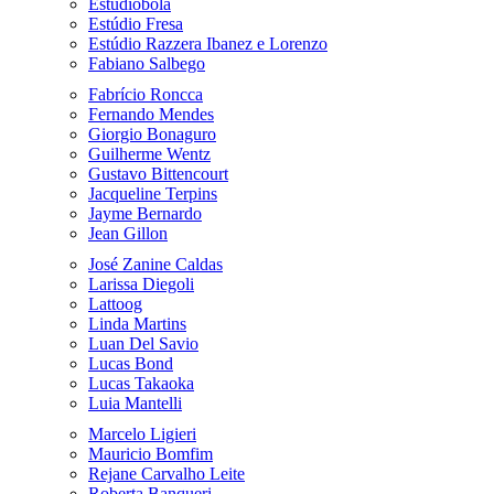
Estudiobola
Estúdio Fresa
Estúdio Razzera Ibanez e Lorenzo
Fabiano Salbego
Fabrício Roncca
Fernando Mendes
Giorgio Bonaguro
Guilherme Wentz
Gustavo Bittencourt
Jacqueline Terpins
Jayme Bernardo
Jean Gillon
José Zanine Caldas
Larissa Diegoli
Lattoog
Linda Martins
Luan Del Savio
Lucas Bond
Lucas Takaoka
Luia Mantelli
Marcelo Ligieri
Mauricio Bomfim
Rejane Carvalho Leite
Roberta Banqueri