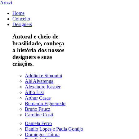
Artzzi
Home
Conceito
Designers
Autoral e cheio de
brasilidade, conheça
a história dos nossos
designers e suas
criações.
Adolini e Simonini
Alé Alvarenga
Alexandre Kasper
Alfio Lisi
Arthur Casas
Bernardo Figueiredo
Bruno Faucz
Caroline Costi
Daniela Ferro
Danilo Lopes e Paula Gontijo
Domingos Tótora