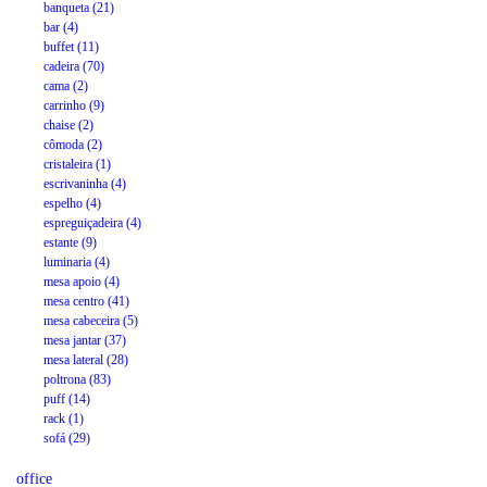
banqueta (21)
bar (4)
buffet (11)
cadeira (70)
cama (2)
carrinho (9)
chaise (2)
cômoda (2)
cristaleira (1)
escrivaninha (4)
espelho (4)
espreguiçadeira (4)
estante (9)
luminaria (4)
mesa apoio (4)
mesa centro (41)
mesa cabeceira (5)
mesa jantar (37)
mesa lateral (28)
poltrona (83)
puff (14)
rack (1)
sofá (29)
office