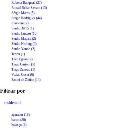
Roberta Banqueri (27)
Ronald Scliar Sasson (13)
Sérgio Matos (5)
Sergio Rodrigues (44)
Simonini (2)
Studio 39/55 (1)
Studio Luazzu (10)
Studio Mapa.a (2)
Studio Norling (2)
Studio Yonoh (2)
Terinn (1)
Théo Egami (2)
Tiago Curioni (5)
Tiago Zanotto (1)
Vivian Coser (6)
Zanini de Zanine (14)
Filtrar por
residencial
aparador (18)
banco (30)
balanço (1)