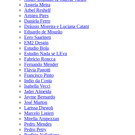
Angela Meira
Arbel Reshelf
Aristeu Pires
Daniela Ferro
Dráusio Moreira e Luciana Catani
Eduardo de Mourão
Eero Saarinen
EM2 Desgin
Estudio Bola
Estudio Nada se LEva
Fabrício Roncca
Fernando Mender
Flávia Pagotti
Francisco Pinto
Indio da Costa
Isabella Vecci
Jader Almeida
Jayme Bernardo
José Marton
Larissa Diegoli
Marcelo Ligieri
Mirella Ampezzan
Pedro Mendes
Pedro Petry
Porfírio Valladares