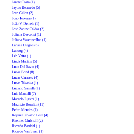
Janete Costa (1)
Jayme Bernardo (5)
Jean Gillon (2)
João Teixeira (1)
João V. Demele (1)
José Zanine Caldas (2)
Juliana Desconsi (1)
Juliana Vasconcellos (1)
Larissa Diegoli (6)
Lattoog (4)
Léo Vairo (1)
Linda Martins (5)
Luan Del Savio (4)
Lucas Bond (8)
Lucas Carareto (4)
Lucas Takaoka (1)
Luciano Santelli (1)
Luia Mantelli (7)
Marcelo Ligieri (1)
Mauricio Bomfim (11)
Pedro Mendes (1)
Rejane Carvalho Leite (4)
Rhenner Christoff (2)
Ricardo Barddal (1)
Ricardo Van Steen (1)