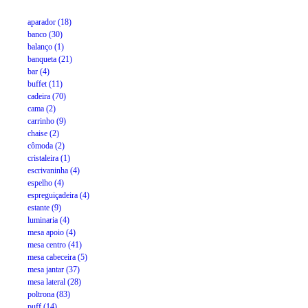
aparador (18)
banco (30)
balanço (1)
banqueta (21)
bar (4)
buffet (11)
cadeira (70)
cama (2)
carrinho (9)
chaise (2)
cômoda (2)
cristaleira (1)
escrivaninha (4)
espelho (4)
espreguiçadeira (4)
estante (9)
luminaria (4)
mesa apoio (4)
mesa centro (41)
mesa cabeceira (5)
mesa jantar (37)
mesa lateral (28)
poltrona (83)
puff (14)