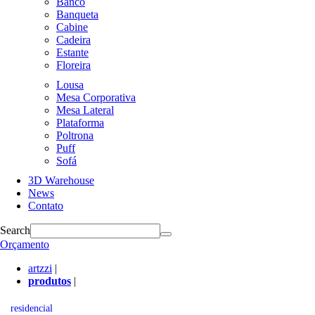
Banco
Banqueta
Cabine
Cadeira
Estante
Floreira
Lousa
Mesa Corporativa
Mesa Lateral
Plataforma
Poltrona
Puff
Sofá
3D Warehouse
News
Contato
Search
Orçamento
artzzi
|
produtos
|
residencial