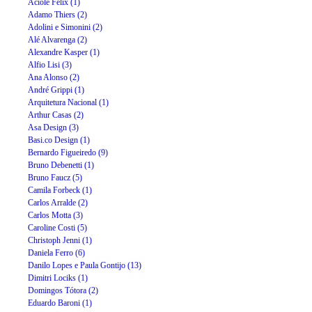
Aciole Félix (1)
Adamo Thiers (2)
Adolini e Simonini (2)
Alé Alvarenga (2)
Alexandre Kasper (1)
Alfio Lisi (3)
Ana Alonso (2)
André Grippi (1)
Arquitetura Nacional (1)
Arthur Casas (2)
Asa Design (3)
Basi.co Design (1)
Bernardo Figueiredo (9)
Bruno Debenetti (1)
Bruno Faucz (5)
Camila Forbeck (1)
Carlos Arralde (2)
Carlos Motta (3)
Caroline Costi (5)
Christoph Jenni (1)
Daniela Ferro (6)
Danilo Lopes e Paula Gontijo (13)
Dimitri Lociks (1)
Domingos Tótora (2)
Eduardo Baroni (1)