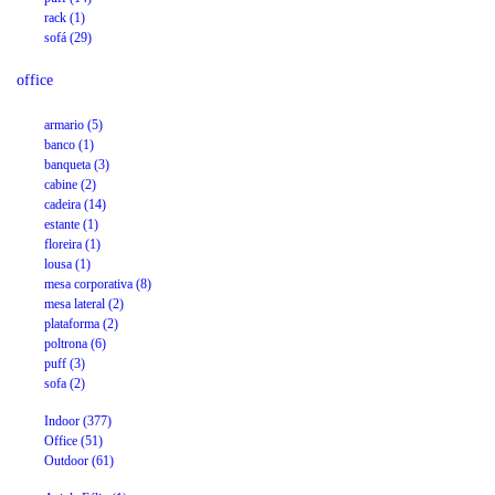
rack (1)
sofá (29)
office
armario (5)
banco (1)
banqueta (3)
cabine (2)
cadeira (14)
estante (1)
floreira (1)
lousa (1)
mesa corporativa (8)
mesa lateral (2)
plataforma (2)
poltrona (6)
puff (3)
sofa (2)
Indoor (377)
Office (51)
Outdoor (61)