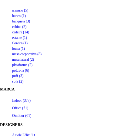
armario (5)
banco (1)
banqueta (3)
cabine (2)
cadeira (14)
estante (1)
floreira (1)
lousa (1)
mesa corporativa (8)
mesa lateral (2)
plataforma (2)
poltrona (6)
puff (3)
sofa (2)
MARCA
Indoor (377)
Office (51)
Outdoor (61)
DESIGNERS
Aciole Félix (1)