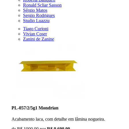
Ronald Scliar Sasson
Sérgio Matos
Sergio Rodrigues
Studio Luazzu
Tiago Curioni
Vivian Coser
Zanini de Zanine
PL-057/2/5g1 Mondrian
Acabamento laca, com detalhe em lâmina nogueira.
de
R$ 1000,00
por
R$ 9.600,00