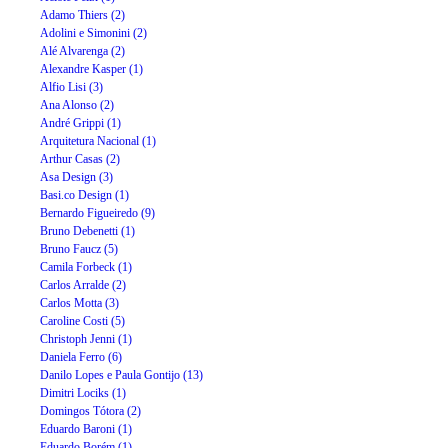
Adamo Thiers (2)
Adolini e Simonini (2)
Alé Alvarenga (2)
Alexandre Kasper (1)
Alfio Lisi (3)
Ana Alonso (2)
André Grippi (1)
Arquitetura Nacional (1)
Arthur Casas (2)
Asa Design (3)
Basi.co Design (1)
Bernardo Figueiredo (9)
Bruno Debenetti (1)
Bruno Faucz (5)
Camila Forbeck (1)
Carlos Arralde (2)
Carlos Motta (3)
Caroline Costi (5)
Christoph Jenni (1)
Daniela Ferro (6)
Danilo Lopes e Paula Gontijo (13)
Dimitri Lociks (1)
Domingos Tótora (2)
Eduardo Baroni (1)
Eduardo Borém (1)