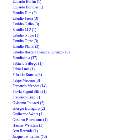
Eduardo Borém (1)
Eduardo Bortolai (1)
Estudio Dup (2)
Estúdio Fresa (3)
Estúdio Galho (3)
Estúdio LL2 (1)
Estúdio Ninho (1)
Estudio Oune (3)
Estúdio Plume (2)
Estúdio Razzera Ibanez e Lorenzo (10)
Estudiobola (37)
Fabiano Salbego (1)
Fabio Lima (1)
Fabricio Roncca (3)
Felipe Madeira (3)
Fernando Mendes (14)
Flavia Pagotti Silva (1)
Frederico Cruz (1)
Giácomo Tomazzi (2)
Giorgio Bonaguro (2)
Guilherme Wentz (1)
Gustavo Bittencourt (1)
Hannes Wettstein (3)
Ivan Rezende (1)
Jacqueline Terpins (16)