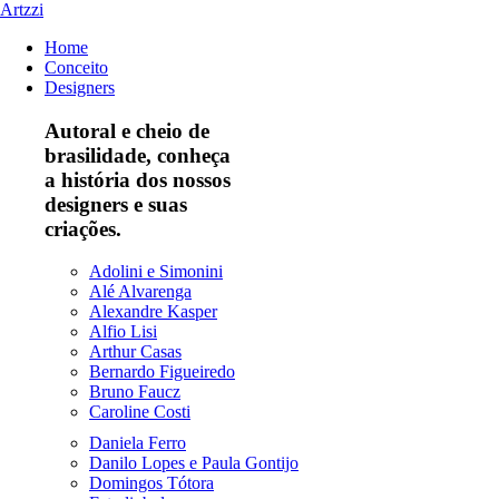
Artzzi
Home
Conceito
Designers
Autoral e cheio de
brasilidade, conheça
a história dos nossos
designers e suas
criações.
Adolini e Simonini
Alé Alvarenga
Alexandre Kasper
Alfio Lisi
Arthur Casas
Bernardo Figueiredo
Bruno Faucz
Caroline Costi
Daniela Ferro
Danilo Lopes e Paula Gontijo
Domingos Tótora