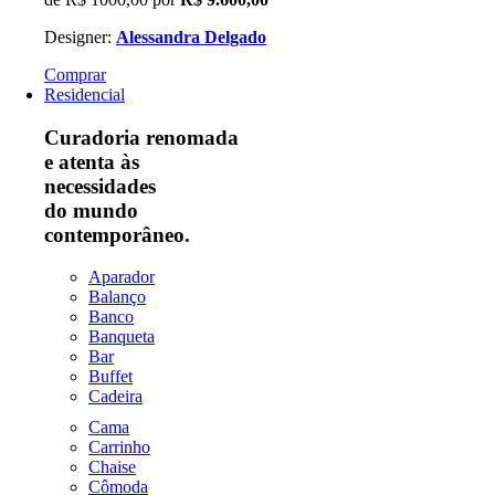
Designer:
Alessandra Delgado
Comprar
Residencial
Curadoria renomada
e atenta às
necessidades
do mundo
contemporâneo.
Aparador
Balanço
Banco
Banqueta
Bar
Buffet
Cadeira
Cama
Carrinho
Chaise
Cômoda