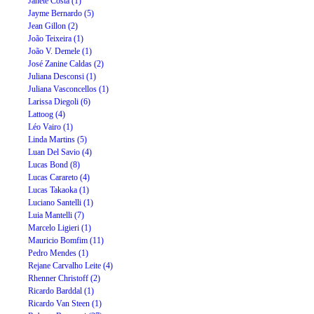
Janete Costa (1)
Jayme Bernardo (5)
Jean Gillon (2)
João Teixeira (1)
João V. Demele (1)
José Zanine Caldas (2)
Juliana Desconsi (1)
Juliana Vasconcellos (1)
Larissa Diegoli (6)
Lattoog (4)
Léo Vairo (1)
Linda Martins (5)
Luan Del Savio (4)
Lucas Bond (8)
Lucas Carareto (4)
Lucas Takaoka (1)
Luciano Santelli (1)
Luia Mantelli (7)
Marcelo Ligieri (1)
Mauricio Bomfim (11)
Pedro Mendes (1)
Rejane Carvalho Leite (4)
Rhenner Christoff (2)
Ricardo Barddal (1)
Ricardo Van Steen (1)