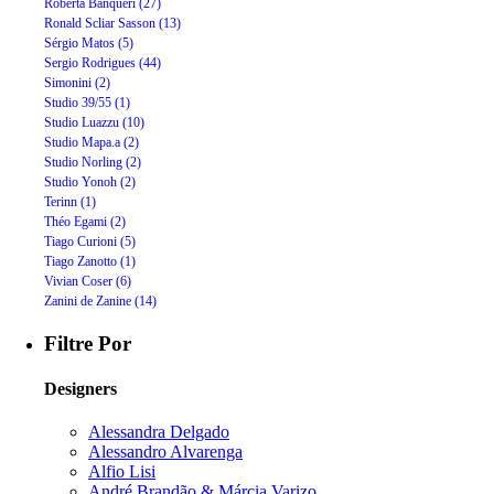
Roberta Banqueri (27)
Ronald Scliar Sasson (13)
Sérgio Matos (5)
Sergio Rodrigues (44)
Simonini (2)
Studio 39/55 (1)
Studio Luazzu (10)
Studio Mapa.a (2)
Studio Norling (2)
Studio Yonoh (2)
Terinn (1)
Théo Egami (2)
Tiago Curioni (5)
Tiago Zanotto (1)
Vivian Coser (6)
Zanini de Zanine (14)
Filtre Por
Designers
Alessandra Delgado
Alessandro Alvarenga
Alfio Lisi
André Brandão & Márcia Varizo