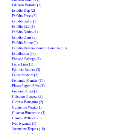
Eduardo Bortolai (1)
Estudio Dup (2)
Estúdio Fresa (3)
Estúdio Galho (3)
Estúdio LL2 (1)
Estúdio Ninho (1)
Estudio Oune (3)
Estúdio Plume (2)
Estúdio Razzera Ibanez e Lorenzo (10)
Estudiobola (37)
Fabiano Salbego (1)
Fabio Lima (1)
Fabricio Roncca (3)
Felipe Madeira (3)
Fernando Mendes (14)
Flavia Pagotti Silva (1)
Frederico Cruz (1)
Giácomo Tomazzi (2)
Giorgio Bonaguro (2)
Guilherme Wentz (1)
Gustavo Bittencourt (1)
Hannes Wettstein (3)
Ivan Rezende (1)
Jacqueline Terpins (16)