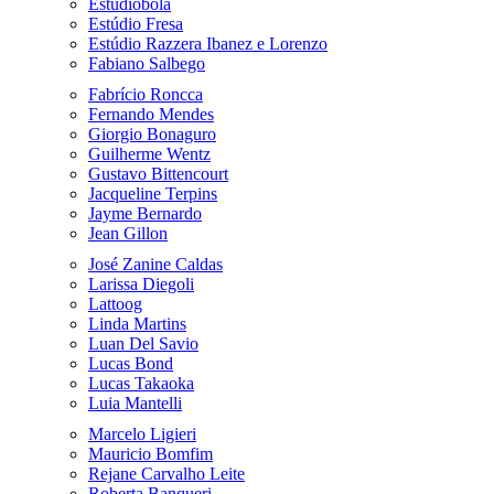
Estudiobola
Estúdio Fresa
Estúdio Razzera Ibanez e Lorenzo
Fabiano Salbego
Fabrício Roncca
Fernando Mendes
Giorgio Bonaguro
Guilherme Wentz
Gustavo Bittencourt
Jacqueline Terpins
Jayme Bernardo
Jean Gillon
José Zanine Caldas
Larissa Diegoli
Lattoog
Linda Martins
Luan Del Savio
Lucas Bond
Lucas Takaoka
Luia Mantelli
Marcelo Ligieri
Mauricio Bomfim
Rejane Carvalho Leite
Roberta Banqueri