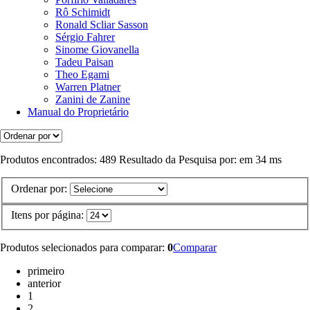
Rô Schimidt
Ronald Scliar Sasson
Sérgio Fahrer
Sinome Giovanella
Tadeu Paisan
Theo Egami
Warren Platner
Zanini de Zanine
Manual do Proprietário
Produtos encontrados:
489
Resultado da Pesquisa por:
em
34 ms
Ordenar por:
Itens por página:
Produtos selecionados para comparar:
0
Comparar
primeiro
anterior
1
2