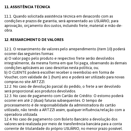
11. ASSISTÊNCIA TÉCNICA
11.1. Quando solicitada assistência técnica em desacordo com as
condições e prazos de garantia, será apresentado ao USUÁRIO, para
aprovação, orçamento dos custos, incluindo frete, material e mão-de-
obra.
12. RESSARCIMENTO DE VALORES
12.1. O ressarcimento de valores pelo arrependimento (item 10) poderá
ocorrer das seguintes formas:
a) O valor pago pelo produto e respectivo frete serão devolvidos
integralmente, da mesma forma em que foi paga, observando às demais
condições aplicáveis ao caso descritas nesta política, ou;
b) O CLIENTE poderá escolher receber o reembolso em forma de
Voucher, com validade de 1 (hum) ano e poderá ser utilizado para novas
compras no site ARTZZI.
12.2. No caso de devolução parcial do pedido, o frete a ser devolvido
será proporcional aos produtos devolvidos.
12.3. No caso de pagamento com Cartão de Crédito: O estorno poderá
ocorrer em até 2 (duas) faturas subsequentes. O tempo de
processamento é de responsabilidade da administradora do cartão
utilizado, não tendo a ARTZZI assim, qualquer influência/relação com a
operadora utilizada.
12.4. No caso de pagamento com Boleto Bancário a devolução dos
valores será realizada por meio de transferência bancária para a conta
corrente de titularidade do próprio USUÁRIO, no menor prazo possível.