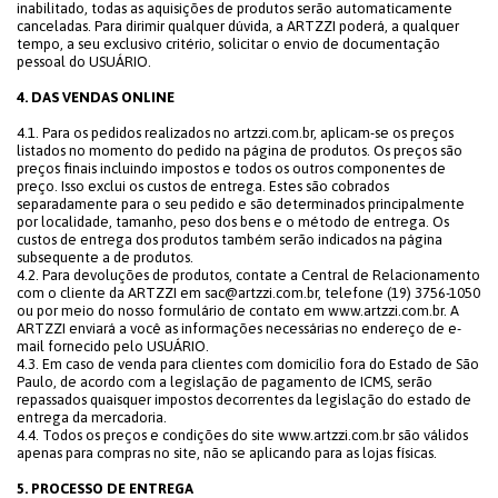
inabilitado, todas as aquisições de produtos serão automaticamente
canceladas. Para dirimir qualquer dúvida, a ARTZZI poderá, a qualquer
tempo, a seu exclusivo critério, solicitar o envio de documentação
pessoal do USUÁRIO.
4. DAS VENDAS ONLINE
4.1. Para os pedidos realizados no artzzi.com.br, aplicam-se os preços
listados no momento do pedido na página de produtos. Os preços são
preços finais incluindo impostos e todos os outros componentes de
preço. Isso exclui os custos de entrega. Estes são cobrados
separadamente para o seu pedido e são determinados principalmente
por localidade, tamanho, peso dos bens e o método de entrega. Os
custos de entrega dos produtos também serão indicados na página
subsequente a de produtos.
4.2. Para devoluções de produtos, contate a Central de Relacionamento
com o cliente da ARTZZI em sac@artzzi.com.br, telefone (19) 3756-1050
ou por meio do nosso formulário de contato em www.artzzi.com.br. A
ARTZZI enviará a você as informações necessárias no endereço de e-
mail fornecido pelo USUÁRIO.
4.3. Em caso de venda para clientes com domicílio fora do Estado de São
Paulo, de acordo com a legislação de pagamento de ICMS, serão
repassados quaisquer impostos decorrentes da legislação do estado de
entrega da mercadoria.
4.4. Todos os preços e condições do site www.artzzi.com.br são válidos
apenas para compras no site, não se aplicando para as lojas físicas.
5. PROCESSO DE ENTREGA