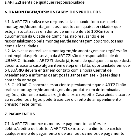
a ARTZZI isenta de qualquer responsabilidade.
6. DA MONTAGEM/DESMONTAGEM DOS PRODUTOS
6.1. A ARTZZI realiza e se responsabiliza, quando for o caso, pela
montagem/desmontagem dos produtos em quaisquer cidades que
estejam localizadas em dentro de um raio de até 100Km (cem
quilômetros) da Cidade de Campinas, não realizando e se
responsabilizando pela montagem/desmontagem dos produtos nas
demais localidades.
6.2. As avarias ao realizar a montagem/desmontagem nas regiões não
contempladas pelo serviço da ARTZZI são de responsabilidade do
USUÁRIO, ficando a ARTZZI, desde já, isenta de qualquer dano que desta
decorra, exceto caso algum item esteja em falta, oportunidade em que
o USUÁRIO deverá entrar em contato com a nossa Central de
Atendimento e informar os artigos faltantes em até 7 (sete) dias a
contar da entrega.
6.3. O USUÁRIO concorda estar ciente previamente que a ARTZZI não
realiza montagens/desmontagens dos produtos em determinadas
regiões, não tendo nada a exigir do a este respeito. Caso ainda discorde
ao receber os artigos, poderá exercer o direito de arrependimento
previsto neste termo.
7. PAGAMENTOS
7.1. A ARTZZI fornece os meios de pagamento cartões de
débito/crédito ou boleto. A ARTZZI se reserva no direito de excluir
qualquer meio de pagamento e de usar outros meios de pagamento.