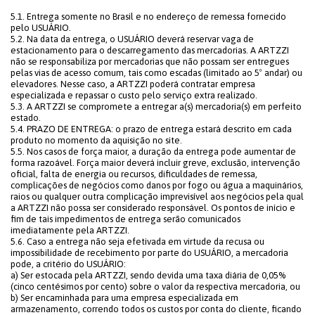
5.1. Entrega somente no Brasil e no endereço de remessa fornecido
pelo USUÁRIO.
5.2. Na data da entrega, o USUÁRIO deverá reservar vaga de
estacionamento para o descarregamento das mercadorias. A ARTZZI
não se responsabiliza por mercadorias que não possam ser entregues
pelas vias de acesso comum, tais como escadas (limitado ao 5º andar) ou
elevadores. Nesse caso, a ARTZZI poderá contratar empresa
especializada e repassar o custo pelo serviço extra realizado.
5.3. A ARTZZI se compromete a entregar a(s) mercadoria(s) em perfeito
estado.
5.4. PRAZO DE ENTREGA: o prazo de entrega estará descrito em cada
produto no momento da aquisição no site.
5.5. Nos casos de força maior, a duração da entrega pode aumentar de
forma razoável. Força maior deverá incluir greve, exclusão, intervenção
oficial, falta de energia ou recursos, dificuldades de remessa,
complicações de negócios como danos por fogo ou água a maquinários,
raios ou qualquer outra complicação imprevisível aos negócios pela qual
a ARTZZI não possa ser considerado responsável. Os pontos de início e
fim de tais impedimentos de entrega serão comunicados
imediatamente pela ARTZZI.
5.6. Caso a entrega não seja efetivada em virtude da recusa ou
impossibilidade de recebimento por parte do USUÁRIO, a mercadoria
pode, a critério do USUÁRIO:
a) Ser estocada pela ARTZZI, sendo devida uma taxa diária de 0,05%
(cinco centésimos por cento) sobre o valor da respectiva mercadoria, ou
b) Ser encaminhada para uma empresa especializada em
armazenamento, correndo todos os custos por conta do cliente, ficando