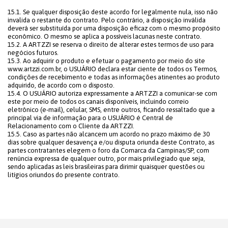
15.1. Se qualquer disposição deste acordo for legalmente nula, isso não
invalida o restante do contrato. Pelo contrário, a disposição inválida
deverá ser substituída por uma disposição eficaz com o mesmo propósito
econômico. O mesmo se aplica a possíveis lacunas neste contrato.
15.2. A ARTZZI se reserva o direito de alterar estes termos de uso para
negócios futuros.
15.3. Ao adquirir o produto e efetuar o pagamento por meio do site
www.artzzi.com.br, o USUÁRIO declara estar ciente de todos os Termos,
condições de recebimento e todas as informações atinentes ao produto
adquirido, de acordo com o disposto.
15.4. O USUÁRIO autoriza expressamente a ARTZZI a comunicar-se com
este por meio de todos os canais disponíveis, incluindo correio
eletrônico (e-mail), celular, SMS, entre outros, ficando ressaltado que a
principal via de informação para o USUÁRIO é Central de
Relacionamento com o Cliente da ARTZZI.
15.5. Caso as partes não alcancem um acordo no prazo máximo de 30
dias sobre qualquer desavença e/ou disputa oriunda deste Contrato, as
partes contratantes elegem o foro da Comarca da Campinas/SP, com
renúncia expressa de qualquer outro, por mais privilegiado que seja,
sendo aplicadas as leis brasileiras para dirimir quaisquer questões ou
litígios oriundos do presente contrato.