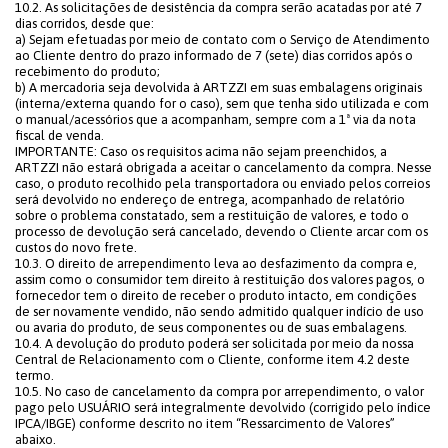
10.2. As solicitações de desistência da compra serão acatadas por até 7
dias corridos, desde que:
a) Sejam efetuadas por meio de contato com o Serviço de Atendimento
ao Cliente dentro do prazo informado de 7 (sete) dias corridos após o
recebimento do produto;
b) A mercadoria seja devolvida à ARTZZI em suas embalagens originais
(interna/externa quando for o caso), sem que tenha sido utilizada e com
o manual/acessórios que a acompanham, sempre com a 1ª via da nota
fiscal de venda.
IMPORTANTE: Caso os requisitos acima não sejam preenchidos, a
ARTZZI não estará obrigada a aceitar o cancelamento da compra. Nesse
caso, o produto recolhido pela transportadora ou enviado pelos correios
será devolvido no endereço de entrega, acompanhado de relatório
sobre o problema constatado, sem a restituição de valores, e todo o
processo de devolução será cancelado, devendo o Cliente arcar com os
custos do novo frete.
10.3. O direito de arrependimento leva ao desfazimento da compra e,
assim como o consumidor tem direito à restituição dos valores pagos, o
fornecedor tem o direito de receber o produto intacto, em condições
de ser novamente vendido, não sendo admitido qualquer indício de uso
ou avaria do produto, de seus componentes ou de suas embalagens.
10.4. A devolução do produto poderá ser solicitada por meio da nossa
Central de Relacionamento com o Cliente, conforme item 4.2 deste
termo.
10.5. No caso de cancelamento da compra por arrependimento, o valor
pago pelo USUÁRIO será integralmente devolvido (corrigido pelo índice
IPCA/IBGE) conforme descrito no item “Ressarcimento de Valores”
abaixo.