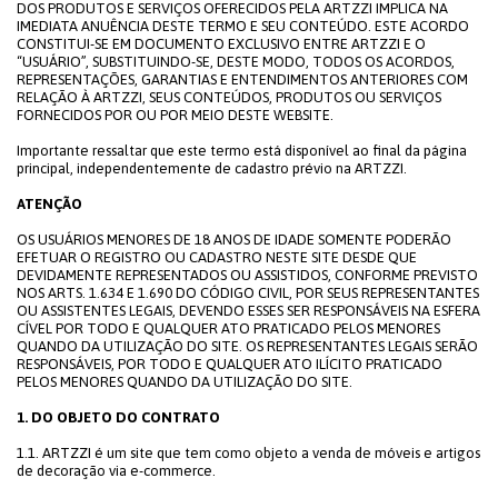
DOS PRODUTOS E SERVIÇOS OFERECIDOS PELA ARTZZI IMPLICA NA
IMEDIATA ANUÊNCIA DESTE TERMO E SEU CONTEÚDO. ESTE ACORDO
CONSTITUI-SE EM DOCUMENTO EXCLUSIVO ENTRE ARTZZI E O
“USUÁRIO”, SUBSTITUINDO-SE, DESTE MODO, TODOS OS ACORDOS,
REPRESENTAÇÕES, GARANTIAS E ENTENDIMENTOS ANTERIORES COM
RELAÇÃO À ARTZZI, SEUS CONTEÚDOS, PRODUTOS OU SERVIÇOS
FORNECIDOS POR OU POR MEIO DESTE WEBSITE.
Importante ressaltar que este termo está disponível ao final da página
principal, independentemente de cadastro prévio na ARTZZI.
ATENÇÃO
OS USUÁRIOS MENORES DE 18 ANOS DE IDADE SOMENTE PODERÃO
EFETUAR O REGISTRO OU CADASTRO NESTE SITE DESDE QUE
DEVIDAMENTE REPRESENTADOS OU ASSISTIDOS, CONFORME PREVISTO
NOS ARTS. 1.634 E 1.690 DO CÓDIGO CIVIL, POR SEUS REPRESENTANTES
OU ASSISTENTES LEGAIS, DEVENDO ESSES SER RESPONSÁVEIS NA ESFERA
CÍVEL POR TODO E QUALQUER ATO PRATICADO PELOS MENORES
QUANDO DA UTILIZAÇÃO DO SITE. OS REPRESENTANTES LEGAIS SERÃO
RESPONSÁVEIS, POR TODO E QUALQUER ATO ILÍCITO PRATICADO
PELOS MENORES QUANDO DA UTILIZAÇÃO DO SITE.
1. DO OBJETO DO CONTRATO
1.1. ARTZZI é um site que tem como objeto a venda de móveis e artigos
de decoração via e-commerce.