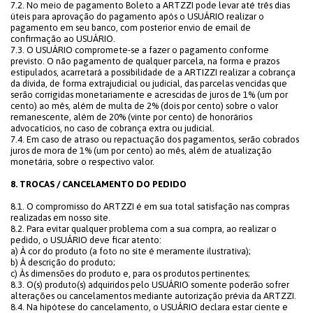
7.2. No meio de pagamento Boleto a ARTZZI pode levar até três dias
úteis para aprovação do pagamento após o USUÁRIO realizar o
pagamento em seu banco, com posterior envio de email de
confirmação ao USUÁRIO.
7.3. O USUÁRIO compromete-se a fazer o pagamento conforme
previsto. O não pagamento de qualquer parcela, na forma e prazos
estipulados, acarretará a possibilidade de a ARTIZZI realizar a cobrança
da dívida, de forma extrajudicial ou judicial, das parcelas vencidas que
serão corrigidas monetariamente e acrescidas de juros de 1% (um por
cento) ao mês, além de multa de 2% (dois por cento) sobre o valor
remanescente, além de 20% (vinte por cento) de honorários
advocatícios, no caso de cobrança extra ou judicial.
7.4. Em caso de atraso ou repactuação dos pagamentos, serão cobrados
juros de mora de 1% (um por cento) ao mês, além de atualização
monetária, sobre o respectivo valor.
8. TROCAS / CANCELAMENTO DO PEDIDO
8.1. O compromisso do ARTZZI é em sua total satisfação nas compras
realizadas em nosso site.
8.2. Para evitar qualquer problema com a sua compra, ao realizar o
pedido, o USUÁRIO deve ficar atento:
a) À cor do produto (a foto no site é meramente ilustrativa);
b) À descrição do produto;
c) Às dimensões do produto e, para os produtos pertinentes;
8.3. O(s) produto(s) adquiridos pelo USUÁRIO somente poderão sofrer
alterações ou cancelamentos mediante autorização prévia da ARTZZI.
8.4. Na hipótese do cancelamento, o USUÁRIO declara estar ciente e