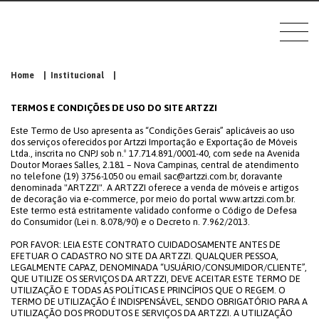
Home
|
Institucional
|
TERMOS E CONDIÇÕES DE USO DO SITE ARTZZI
Este Termo de Uso apresenta as “Condições Gerais” aplicáveis ao uso
dos serviços oferecidos por Artzzi Importação e Exportação de Móveis
Ltda., inscrita no CNPJ sob n.º 17.714.891/0001-40, com sede na Avenida
Doutor Moraes Salles, 2.181 – Nova Campinas, central de atendimento
no telefone (19) 3756-1050 ou email sac@artzzi.com.br, doravante
denominada "ARTZZI". A ARTZZI oferece a venda de móveis e artigos
de decoração via e-commerce, por meio do portal www.artzzi.com.br.
Este termo está estritamente validado conforme o Código de Defesa
do Consumidor (Lei n. 8.078/90) e o Decreto n. 7.962/2013.
POR FAVOR: LEIA ESTE CONTRATO CUIDADOSAMENTE ANTES DE
EFETUAR O CADASTRO NO SITE DA ARTZZI. QUALQUER PESSOA,
LEGALMENTE CAPAZ, DENOMINADA “USUÁRIO/CONSUMIDOR/CLIENTE”,
QUE UTILIZE OS SERVIÇOS DA ARTZZI, DEVE ACEITAR ESTE TERMO DE
UTILIZAÇÃO E TODAS AS POLÍTICAS E PRINCÍPIOS QUE O REGEM. O
TERMO DE UTILIZAÇÃO É INDISPENSÁVEL, SENDO OBRIGATÓRIO PARA A
UTILIZAÇÃO DOS PRODUTOS E SERVIÇOS DA ARTZZI. A UTILIZAÇÃO