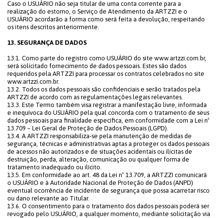
Caso o USUÁRIO não seja titular de uma conta corrente para a
realização do estorno, o Serviço de Atendimento da ARTZZI e o
USUÁRIO acordarão a forma como será feita a devolução, respeitando
os itens descritos anteriormente.
13. SEGURANÇA DE DADOS
13.1. Como parte do registro como USUÁRIO do site www.artzzi.com.br,
será solicitado fornecimento de dados pessoais. Estes são dados
requeridos pela ARTZZI para processar os contratos celebrados no site
www.artzzi.com.br.
13.2. Todos os dados pessoais são confidenciais e serão tratados pela
ARTZZI de acordo com as regulamentações legais relevantes.
13.3. Este Termo também visa registrar a manifestação livre, informada
e inequívoca do USUÁRIO pela qual concorda com o tratamento de seus
dados pessoais para finalidade específica, em conformidade com a Lei nº
13.709 – Lei Geral de Proteção de Dados Pessoais (LGPD).
13.4. A ARTZZI responsabiliza-se pela manutenção de medidas de
segurança, técnicas e administrativas aptas a proteger os dados pessoais
de acessos não autorizados e de situações acidentais ou ilícitas de
destruição, perda, alteração, comunicação ou qualquer forma de
tratamento inadequado ou ilícito.
13.5. Em conformidade ao art. 48 da Lei nº 13.709, a ARTZZI comunicará
o USUÁRIO e à Autoridade Nacional de Proteção de Dados (ANPD)
eventual ocorrência de incidente de segurança que possa acarretar risco
ou dano relevante ao Titular.
13.6. O consentimento para o tratamento dos dados pessoais poderá ser
revogado pelo USUÁRIO, a qualquer momento, mediante solicitação via