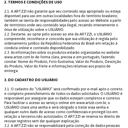
2. TERMOS E CONDIÇÕES DE USO
2.1. A ARTZZI não garante que seu conteúdo seja apropriado ou esteja
disponível para uso em outras localidades fora do território brasileiro;
também se isenta de responsabilidades pelo acesso ao Website a partir
de territórios onde seu conteúdo seja ilegal, recaindo inteiramente o
ônus de utilização sobre o USUÁRIO.
2.2. Destarte, ao optar pelo acesso ao site da ARTZZI, o USUÁRIO
compreende, reconhece e concorda que sua utilização é regida pelo
ordenamento jurídico da República Federativa do Brasil em relação à
conduta online e conteúdo disponibilizado.
2.3. As informações sobre os produtos estarão organizadas no website
www.artzzi.com.br de forma clara, precisa e em português, fazendo
constar: Nome do Produto, Foto Ilustrativa, Valor do Produto, Descrição
do Produto, Valor do Frete e informações relativas aos prazos de
entrega.
3. DO CADASTRO DO USUÁRIO
3.1. O cadastro do “USUÁRIO” será confirmado por e-mail após o correto
e completo preenchimento de todos os dados solicitados. O USUÁRIO é
responsável por assegurar que os dados estejam completos e corretos.
Para facilitar o acesso ao serviço online em www.artzzi.com.br, o
USUÁRIO criará uma senha e será obrigado a tratar essa senha e
qualquer outro dado de acesso como confidenciais e protegê-los em
relação a terceiros não autorizados. O ARTZZI se reserva no direito de
recusar registros sem dar qualquer explicação.
3.2. A ARTZZI não se responsabilizará pela correção de dados pessoais