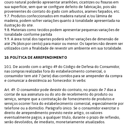
couro natural poderão apresentar arranhões, cicatrizes ou fissuras em
sua superfície, sem que se configure defeito de fabricação, pois são
provenientes do contato do gado com arbustos, arames farpados, etc.
9.7. Produtos confeccionados em madeira natural e/ou lâmina de
madeira, podem sofrer variações quanto à tonalidade apresentada na
ilustração do site.
9.8. Materiais como tecidos podem apresentar pequenas variações de
tonalidade conforme partida
9.9. A área total dos tapetes poderá sofrer variações de dimensão de
até 2% (dois por cento) para maior ou menor. Os tapetes não devem ser
utilizados com a finalidade de revestir um ambiente em sua totalidade.
10. POLÍTICA DE ARREPENDIMENTO
10.1. De acordo com o artigo 49 do Código de Defesa do Consumidor,
nas compras realizadas fora do estabelecimento comercial, o
consumidor tem até 7 (sete) dias corridos para se arrepender da compra
e comunicar a desistência ao fornecedor. In verbs:
Art. 49. O consumidor pode desistir do contrato, no prazo de 7 dias a
contar de sua assinatura ou do ato de recebimento do produto ou
serviço, sempre que a contratação de fornecimento de produtos e
serviços ocorrer fora do estabelecimento comercial, especialmente por
telefone ou a domicílio. Parágrafo único. Se o consumidor exercitar o
direito de arrependimento previsto neste artigo, os valores
eventualmente pagos, a qualquer título, durante o prazo de reflexão,
serão devolvidos, de imediato, monetariamente atualizados.