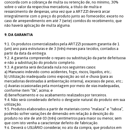
concorda com a cobrança de multa ou retenção de, no mínimo, 30%
sobre o valor da respectiva mercadoria, a título de multa e
ressarcimento de despesas, uma vez que a ARTZZI deverá arcar
integralmente com o preço do produto junto ao fornecedor, exceto no
caso de arrependimento em até 7 (sete) corridos do recebimento, que
não haverá aplicação de multa alguma.
9. DA GARANTIA
9.1. Os produtos comercializados pela ARTZZI possuem garantia de 1
(um) ano para estruturas e de 3 (três) meses para tecidos, contados a
partir da data da entrega.
9.2. A garantia compreende o reparo ou substituição da parte defeituosa
e não a substituição do produto completo.
9.3. A garantia será declarada nula nos seguintes casos:
a) Manuseio indevido como acidentes, fogo, riscos, líquidos, etc.;
b) Utilização inadequada como exposição ao sol e chuva (para as
mercadorias destinadas à ambientação interna), excessos de peso, etc.;
c) Avarias ocasionadas pela montagem por meio de vias inadequadas,
conforme item “06”, acima; e
d) Beneficiamento e ou acabamento realizados por terceiros.
9.4. Não será considerado defeito o desgaste natural do produto em sua
utilização.
9.5. Produtos elaborados a partir de materiais como “malaca” e “taboa”,
poderão sofrer variações de dimensão em relação à descrição do
produto no site de até 03 (três) centímetros para maior ou menor, sem
que com isto venha a caracterizar defeito de fabricação.
9.6. Deverá o USUÁRIO considerar, no ato da compra, que produtos em