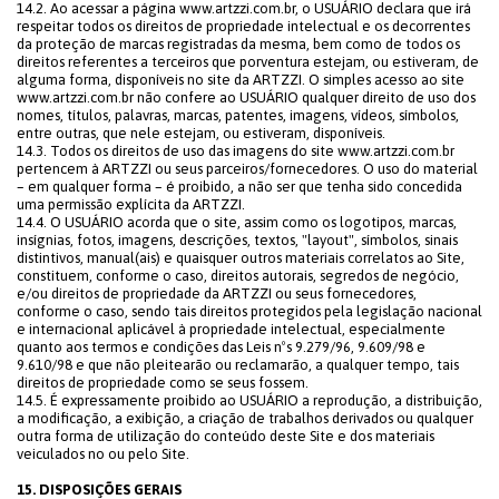
14.2. Ao acessar a página www.artzzi.com.br, o USUÁRIO declara que irá
respeitar todos os direitos de propriedade intelectual e os decorrentes
da proteção de marcas registradas da mesma, bem como de todos os
direitos referentes a terceiros que porventura estejam, ou estiveram, de
alguma forma, disponíveis no site da ARTZZI. O simples acesso ao site
www.artzzi.com.br não confere ao USUÁRIO qualquer direito de uso dos
nomes, títulos, palavras, marcas, patentes, imagens, vídeos, símbolos,
entre outras, que nele estejam, ou estiveram, disponíveis.
14.3. Todos os direitos de uso das imagens do site www.artzzi.com.br
pertencem à ARTZZI ou seus parceiros/fornecedores. O uso do material
– em qualquer forma – é proibido, a não ser que tenha sido concedida
uma permissão explícita da ARTZZI.
14.4. O USUÁRIO acorda que o site, assim como os logotipos, marcas,
insígnias, fotos, imagens, descrições, textos, "layout", símbolos, sinais
distintivos, manual(ais) e quaisquer outros materiais correlatos ao Site,
constituem, conforme o caso, direitos autorais, segredos de negócio,
e/ou direitos de propriedade da ARTZZI ou seus fornecedores,
conforme o caso, sendo tais direitos protegidos pela legislação nacional
e internacional aplicável à propriedade intelectual, especialmente
quanto aos termos e condições das Leis nºs 9.279/96, 9.609/98 e
9.610/98 e que não pleitearão ou reclamarão, a qualquer tempo, tais
direitos de propriedade como se seus fossem.
14.5. É expressamente proibido ao USUÁRIO a reprodução, a distribuição,
a modificação, a exibição, a criação de trabalhos derivados ou qualquer
outra forma de utilização do conteúdo deste Site e dos materiais
veiculados no ou pelo Site.
15. DISPOSIÇÕES GERAIS