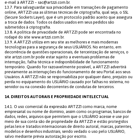
e-mail à ARTZZI – sac@artzzi.com.br.
13.7. Para salvaguardar sua privacidade em transações de pagamento
online, ARTZZI usa as últimas técnicas de criptografia, qual seja, o SSL
(Secure Sockets Layer), que é um protocolo padrão aceito que assegura
a troca de dados. Todos os dados usados em seus pedidos são
submetidos à criptografia.
13.8. A política de privacidade de ARTZZI pode ser encontrada no
rodapé do site www.artzzi.com.br.
13.9. A ARTZZI utiliza em seu site as melhores e mais modernas
tecnologias para a segurança de seus USUÁRIOS. No entanto, em
decorrência de questões operacionais, de terceirização de serviços, o
site artzzi.com.br pode estar sujeito a eventuais problemas de
interrupção, falha técnica e indisponibilidade de funcionamento
temporário. Quando for razoavelmente possível, a ARTZZI advertirá
previamente as interrupções do funcionamento de seu Portal aos seus
Usuários. A ARTZZI não se responsabiliza por qualquer dano, prejuízo ou
perda no equipamento do USUÁRIO causado por falhas no sistema, no
servidor ou na conexão decorrentes de condutas de terceiros.
14. DIREITOS AUTORAIS E PROPRIEDADE INTELECTUAL
14.1. O uso comercial da expressão ARTZZI como marca, nome
empresarial ou nome de domínio, assim como os programas, bancos de
dados, redes, arquivos que permitem que o USUÁRIO acesse e use por
meio de sua conta são de propriedade da ARTZZI e estão protegidos
pelas leis e tratados internacionais de direito autoral, marcas, patentes,
modelos e desenhos industriais, sendo vedado o uso pelo USUÁRIO,
salvo mediante prévia autorização por escrito.