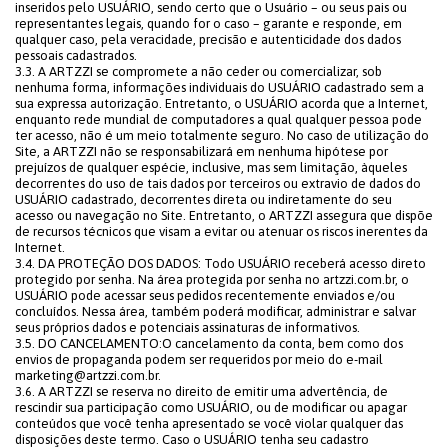
inseridos pelo USUÁRIO, sendo certo que o Usuário – ou seus pais ou
representantes legais, quando for o caso – garante e responde, em
qualquer caso, pela veracidade, precisão e autenticidade dos dados
pessoais cadastrados.
3.3. A ARTZZI se compromete a não ceder ou comercializar, sob
nenhuma forma, informações individuais do USUÁRIO cadastrado sem a
sua expressa autorização. Entretanto, o USUÁRIO acorda que a Internet,
enquanto rede mundial de computadores a qual qualquer pessoa pode
ter acesso, não é um meio totalmente seguro. No caso de utilização do
Site, a ARTZZI não se responsabilizará em nenhuma hipótese por
prejuízos de qualquer espécie, inclusive, mas sem limitação, àqueles
decorrentes do uso de tais dados por terceiros ou extravio de dados do
USUÁRIO cadastrado, decorrentes direta ou indiretamente do seu
acesso ou navegação no Site. Entretanto, o ARTZZI assegura que dispõe
de recursos técnicos que visam a evitar ou atenuar os riscos inerentes da
Internet.
3.4. DA PROTEÇÃO DOS DADOS: Todo USUÁRIO receberá acesso direto
protegido por senha. Na área protegida por senha no artzzi.com.br, o
USUÁRIO pode acessar seus pedidos recentemente enviados e/ou
concluídos. Nessa área, também poderá modificar, administrar e salvar
seus próprios dados e potenciais assinaturas de informativos.
3.5. DO CANCELAMENTO:O cancelamento da conta, bem como dos
envios de propaganda podem ser requeridos por meio do e-mail
marketing@artzzi.com.br.
3.6. A ARTZZI se reserva no direito de emitir uma advertência, de
rescindir sua participação como USUÁRIO, ou de modificar ou apagar
conteúdos que você tenha apresentado se você violar qualquer das
disposições deste termo. Caso o USUÁRIO tenha seu cadastro