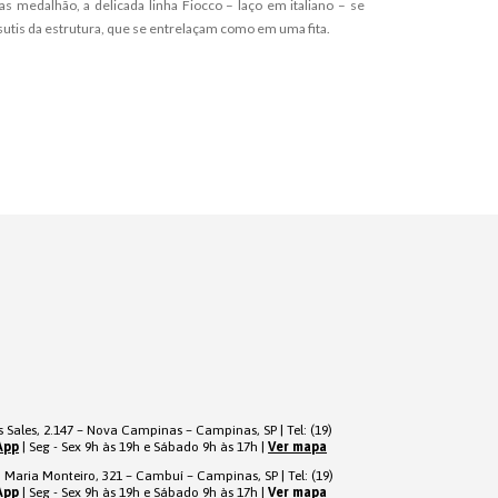
s medalhão, a delicada linha Fiocco – laço em italiano – se
 sutis da estrutura, que se entrelaçam como em uma fita.
 Sales, 2.147 – Nova Campinas – Campinas, SP | Tel: (19)
App
| Seg - Sex 9h às 19h e Sábado 9h às 17h |
Ver mapa
 Maria Monteiro, 321 – Cambuí – Campinas, SP | Tel: (19)
App
| Seg - Sex 9h às 19h e Sábado 9h às 17h |
Ver mapa