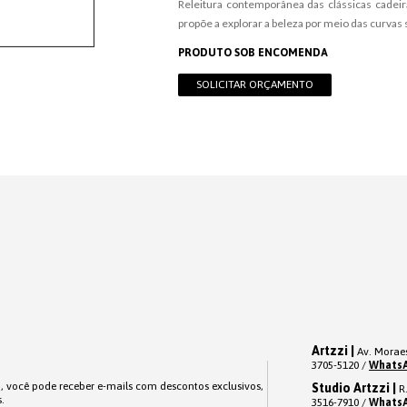
Releitura contemporânea das clássicas cadeira
propõe a explorar a beleza por meio das curvas
PRODUTO SOB ENCOMENDA
SOLICITAR ORÇAMENTO
Artzzi |
Av. Moraes
3705-5120 /
Whats
o, você pode receber e-mails com descontos exclusivos,
Studio Artzzi |
R.
.
3516-7910 /
Whats