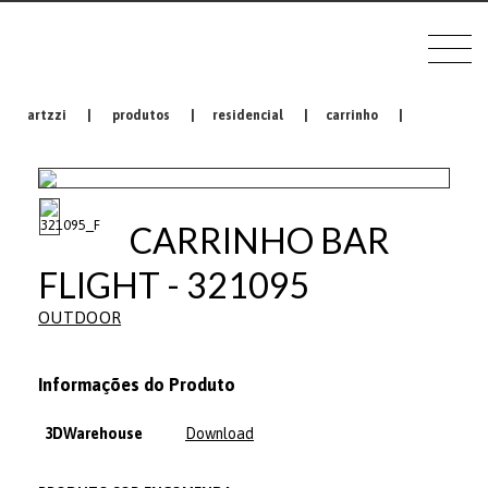
artzzi
|
produtos
|
residencial
|
carrinho
|
CARRINHO BAR
FLIGHT - 321095
OUTDOOR
Informações do Produto
3DWarehouse
Download