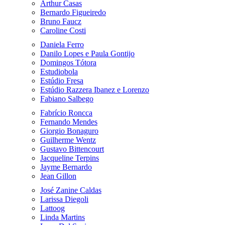
Arthur Casas
Bernardo Figueiredo
Bruno Faucz
Caroline Costi
Daniela Ferro
Danilo Lopes e Paula Gontijo
Domingos Tótora
Estudiobola
Estúdio Fresa
Estúdio Razzera Ibanez e Lorenzo
Fabiano Salbego
Fabrício Roncca
Fernando Mendes
Giorgio Bonaguro
Guilherme Wentz
Gustavo Bittencourt
Jacqueline Terpins
Jayme Bernardo
Jean Gillon
José Zanine Caldas
Larissa Diegoli
Lattoog
Linda Martins