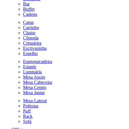
Bar
Buffet
Cadeira
Cama
Carrinho
Chaise
Cômoda
Cristaleira
Escrivaninha
Espelho
Espreguiçadeira
Estante
Luminária
Mesa Apoio
Mesa Cabeceira
Mesa Centro
Mesa Jantar
Mesa Lateral
Poltrona
Puff
Rack
Sofá