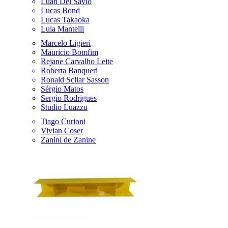
Luan Del Savio
Lucas Bond
Lucas Takaoka
Luia Mantelli
Marcelo Ligieri
Mauricio Bomfim
Rejane Carvalho Leite
Roberta Banqueri
Ronald Scliar Sasson
Sérgio Matos
Sergio Rodrigues
Studio Luazzu
Tiago Curioni
Vivian Coser
Zanini de Zanine