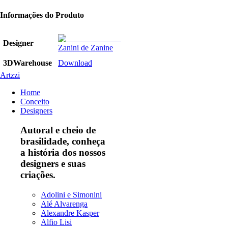
Informações do Produto
Designer
Zanini de Zanine
3DWarehouse
Download
Artzzi
Home
Conceito
Designers
Autoral e cheio de
brasilidade, conheça
a história dos nossos
designers e suas
criações.
Adolini e Simonini
Alé Alvarenga
Alexandre Kasper
Alfio Lisi