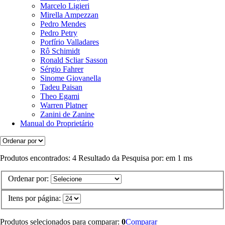
Marcelo Ligieri
Mirella Ampezzan
Pedro Mendes
Pedro Petry
Porfírio Valladares
Rô Schimidt
Ronald Scliar Sasson
Sérgio Fahrer
Sinome Giovanella
Tadeu Paisan
Theo Egami
Warren Platner
Zanini de Zanine
Manual do Proprietário
Produtos encontrados:
4
Resultado da Pesquisa por:
em
1 ms
Ordenar por:
Itens por página:
Produtos selecionados para comparar:
0
Comparar