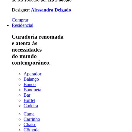
Designer:
Alessandra Delgado
Comprar
Residencial
Curadoria renomada
e atenta às
necessidades
do mundo
contemporâneo.
Aparador
Balanço
Banco
Banqueta
Bar
Buffet
Cadeira
Cama
Carrinho
Chaise
Cômoda