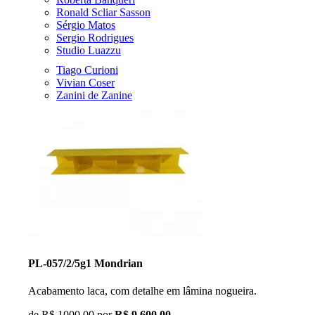
Ronald Scliar Sasson
Sérgio Matos
Sergio Rodrigues
Studio Luazzu
Tiago Curioni
Vivian Coser
Zanini de Zanine
PL-057/2/5g1 Mondrian
Acabamento laca, com detalhe em lâmina nogueira.
de
R$ 1000,00
por
R$ 9.600,00