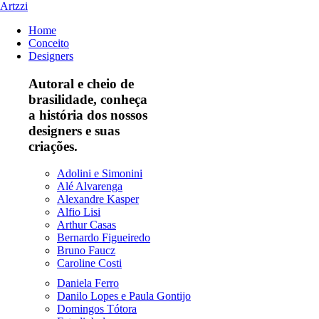
Artzzi
Home
Conceito
Designers
Autoral e cheio de
brasilidade, conheça
a história dos nossos
designers e suas
criações.
Adolini e Simonini
Alé Alvarenga
Alexandre Kasper
Alfio Lisi
Arthur Casas
Bernardo Figueiredo
Bruno Faucz
Caroline Costi
Daniela Ferro
Danilo Lopes e Paula Gontijo
Domingos Tótora