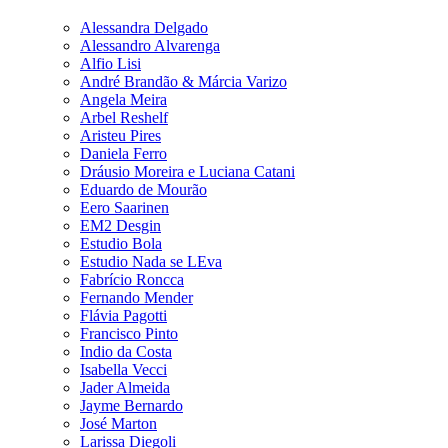
Alessandra Delgado
Alessandro Alvarenga
Alfio Lisi
André Brandão & Márcia Varizo
Angela Meira
Arbel Reshelf
Aristeu Pires
Daniela Ferro
Dráusio Moreira e Luciana Catani
Eduardo de Mourão
Eero Saarinen
EM2 Desgin
Estudio Bola
Estudio Nada se LEva
Fabrício Roncca
Fernando Mender
Flávia Pagotti
Francisco Pinto
Indio da Costa
Isabella Vecci
Jader Almeida
Jayme Bernardo
José Marton
Larissa Diegoli