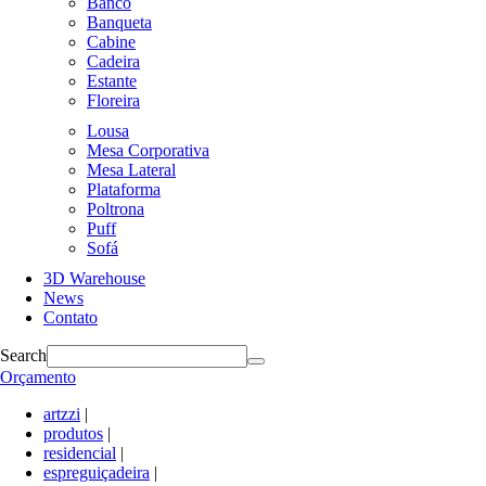
Banco
Banqueta
Cabine
Cadeira
Estante
Floreira
Lousa
Mesa Corporativa
Mesa Lateral
Plataforma
Poltrona
Puff
Sofá
3D Warehouse
News
Contato
Search
Orçamento
artzzi
|
produtos
|
residencial
|
espreguiçadeira
|