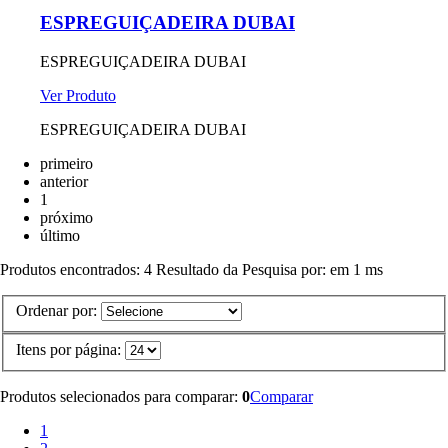
ESPREGUIÇADEIRA DUBAI
ESPREGUIÇADEIRA DUBAI
Ver Produto
ESPREGUIÇADEIRA DUBAI
primeiro
anterior
1
próximo
último
Produtos encontrados:
4
Resultado da Pesquisa por:
em
1 ms
Ordenar por:
Itens por página:
Produtos selecionados para comparar:
0
Comparar
1