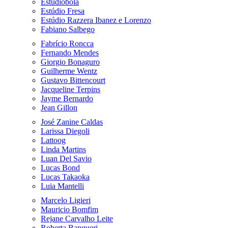
Estudiobola
Estúdio Fresa
Estúdio Razzera Ibanez e Lorenzo
Fabiano Salbego
Fabrício Roncca
Fernando Mendes
Giorgio Bonaguro
Guilherme Wentz
Gustavo Bittencourt
Jacqueline Terpins
Jayme Bernardo
Jean Gillon
José Zanine Caldas
Larissa Diegoli
Lattoog
Linda Martins
Luan Del Savio
Lucas Bond
Lucas Takaoka
Luia Mantelli
Marcelo Ligieri
Mauricio Bomfim
Rejane Carvalho Leite
Roberta Banqueri